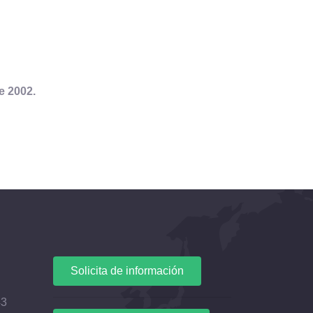
e 2002.
Solicita de información
43