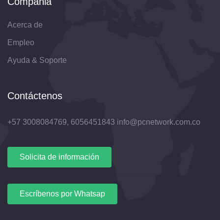
Compañia
Acerca de
Empleo
Ayuda & Soporte
Contáctenos
+57 3008084769, 6056451843
info@pcnetwork.com.co
Solicita de información
Escríbenos por Whatsap